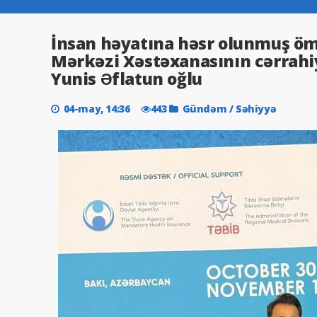
İnsan həyatına həsr olunmuş ö
Mərkəzi Xəstəxanasının cərrahi
Yunis Əflatun oğlu
04-may, 14:36
443
Gündəm
/
Səhiyyə