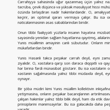
Cərrahiyyə sahəsində uğur qazanmaq üçün yalnız nəzər
təcrübə, çevik düşüncə və yüksək məsuliyyət hissi mühüm
özündə birləşdirən nadir həkimlərdəndir. O, əməliyya
keçirir, ən optimal qərarı verməyə çalışır. Bu isə o
nəticələnməsinin əsas səbəblərindən biridir.
Onun tibbi fəaliyyəti yüzlərlə insanın həyatına müsbə
sayəsində yenidən sağlam həyatlarına qayıtmış, ailələrinə
Yunis müəllimin əməyinin canlı sübutudur. Onların mi
mükafatlardan biridir.
Yunis Həsənli təkcə peşəkar cərrah deyil, eyni zama
ziyalıdır. O, xəstələrə qarşı son dərəcə diqqətli və qayğ
hər birinə fərdi münasibət göstərir. Bu isə xəstələrin o
xəstənin sağalmasında yalnız tibbi müdaxilə deyil,
oynayır.
Bir şöbə müdiri kimi Yunis müəllim kollektivin inkişaf
yetişməsinə, onların peşəkar bacarıqlarının artırılması
çalışan həkimlər yalnız tibbi bilik deyil, həm də etik 
prinsiplərini mənimsəyirlər. Bu isə gələcəkdə daha pe
yaradır.