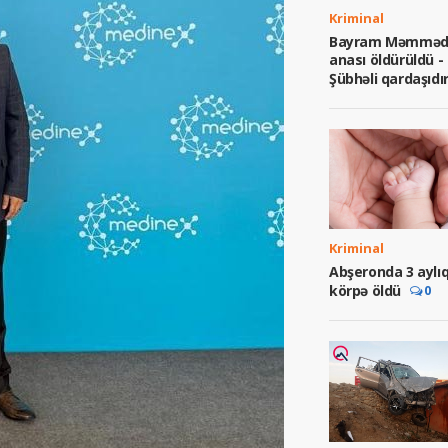
Kriminal
Bayram Məmməd
anası öldürüldü -
Şübhəli qardaşıdı
Kriminal
Abşeronda 3 aylı
körpə öldü
0