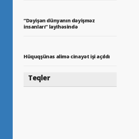
“Dəyişən dünyanın dəyişməz
insanları” layihəsində
Hüquqşünas alimə cinayət işi açıldı
Teqler