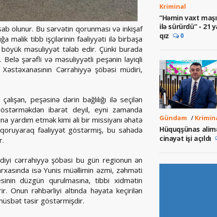
Kriminal
“Həmin vaxt maşı
ilə sürürdü” - 21 y
sab olunur. Bu sərvətin qorunması və inkişaf
qız
0
a malik tibb işçilərinin fəaliyyəti ilə birbaşa
 böyük məsuliyyət tələb edir. Çünki burada
. Belə şərəfli və məsuliyyətli peşənin layiqli
Xəstəxanasının Cərrahiyyə şöbəsi müdiri,
alışan, peşəsinə dərin bağlılığı ilə seçilən
 göstərməkdən ibarət deyil, eyni zamanda
Gündəm
/
Krimin
na yardım etmək kimi ali bir missiyanı əhatə
Hüquqşünas alim
 qoruyaraq fəaliyyət göstərmiş, bu sahədə
cinayət işi açıldı
r.
iyi cərrahiyyə şöbəsi bu gün regionun ən
n arxasında isə Yunis müəllimin əzmi, zəhməti
esinin düzgün qurulmasına, tibbi xidmətin
ir. Onun rəhbərliyi altında həyata keçirilən
 müsbət təsir göstərmişdir.