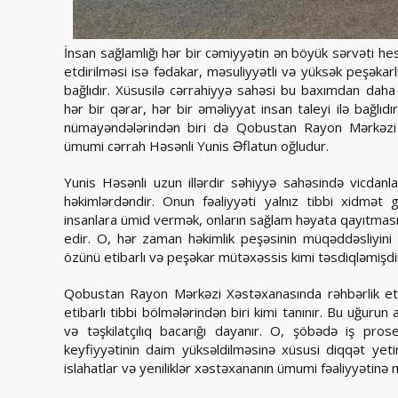
İnsan sağlamlığı hər bir cəmiyyətin ən böyük sərvəti he
etdirilməsi isə fədakar, məsuliyyətli və yüksək peşəkarlığ
bağlıdır. Xüsusilə cərrahiyyə sahəsi bu baxımdan daha
hər bir qərar, hər bir əməliyyat insan taleyi ilə bağlıdır
nümayəndələrindən biri də Qobustan Rayon Mərkəzi 
ümumi cərrah Həsənli Yunis Əflatun oğludur.
Yunis Həsənli uzun illərdir səhiyyə sahəsində vicdanla ç
həkimlərdəndir. Onun fəaliyyəti yalnız tibbi xidmət
insanlara ümid vermək, onların sağlam həyata qayıtması
edir. O, hər zaman həkimlik peşəsinin müqəddəsliyini
özünü etibarlı və peşəkar mütəxəssis kimi təsdiqləmişdi
Qobustan Rayon Mərkəzi Xəstəxanasında rəhbərlik etd
etibarlı tibbi bölmələrindən biri kimi tanınır. Bu uğuru
və təşkilatçılıq bacarığı dayanır. O, şöbədə iş pros
keyfiyyətinin daim yüksəldilməsinə xüsusi diqqət yetir
islahatlar və yeniliklər xəstəxananın ümumi fəaliyyətinə