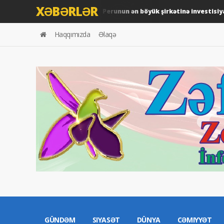
XƏBƏRLƏR
ARDNF-dən Perunun ən böyük şirkətinə investisiya...
Gündəm
Haqqımızda
Əlaqə
GÜNDƏM
SIYASƏT
DÜNYA
CƏMIYYƏT