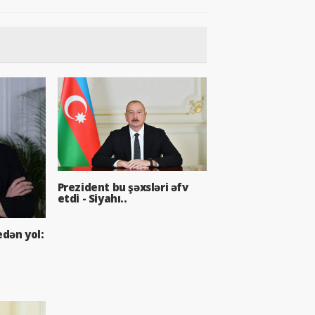
Prezident bu şəxsləri əfv
etdi - Siyahı..
dən yol: