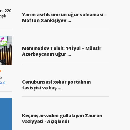
nı 220
Yarım əsrlik ömrün uğur salnaməsi –
aşlı
Məftun Xankişiyev ...
Məmmədov Taleh: 14 İyul – Müasir
Azərbaycanın uğur ...
al
ə
Cənubunsəsi xəbər portalının
0
təsisçisi və baş ...
Keçmiş arvadını güllələyən Zaurun
vəziyyəti - Açıqlandı