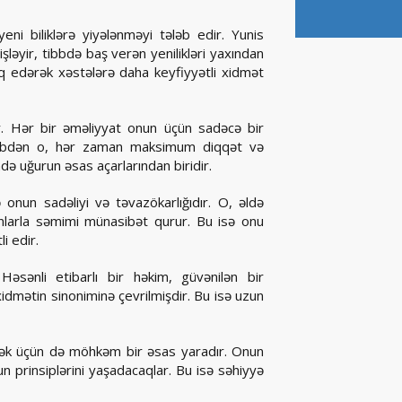
eni biliklərə yiyələnməyi tələb edir. Yunis
şləyir, tibbdə baş verən yenilikləri yaxından
ətbiq edərək xəstələrə daha keyfiyyətli xidmət
ir. Hər bir əməliyyat onun üçün sadəcə bir
əbəbdən o, hər zaman maksimum diqqət və
də uğurun əsas açarlarından biridir.
ə onun sadəliyi və təvazökarlığıdır. O, əldə
anlarla səmimi münasibət qurur. Bu isə onu
i edir.
sənli etibarlı bir həkim, güvənilən bir
 xidmətin sinoniminə çevrilmişdir. Bu isə uzun
əcək üçün də möhkəm bir əsas yaradır. Onun
n prinsiplərini yaşadacaqlar. Bu isə səhiyyə