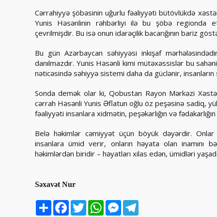
Cərrahiyyə şöbəsinin uğurlu fəaliyyəti bütövlükdə xəst
Yunis Həsənlinin rəhbərliyi ilə bu şöbə regionda et
çevrilmişdir. Bu isə onun idarəçilik bacarığının bariz göstər
Bu gün Azərbaycan səhiyyəsi inkişaf mərhələsindədir
danılmazdır. Yunis Həsənli kimi mütəxəssislər bu sahənin
nəticəsində səhiyyə sistemi daha da güclənir, insanların 
Sonda demək olar ki, Qobustan Rayon Mərkəzi Xəstəx
cərrah Həsənli Yunis Əflatun oğlu öz peşəsinə sadiq, yük
fəaliyyəti insanlara xidmətin, peşəkarlığın və fədakarlığı
Belə həkimlər cəmiyyət üçün böyük dəyərdir. Onlar y
insanlara ümid verir, onların həyata olan inamını b
həkimlərdən biridir – həyatları xilas edən, ümidləri yaşad
Səxavət Nur
Share
Facebook
Twitter
WhatsApp
Messenger
Telegram