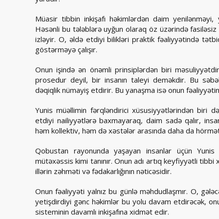
Müasir tibbin inkişafı həkimlərdən daim yenilənməyi, y
Həsənli bu tələblərə uyğun olaraq öz üzərində fasiləsiz i
izləyir. O, əldə etdiyi bilikləri praktik fəaliyyətində t
göstərməyə çalışır.
Onun işində ən önəmli prinsiplərdən biri məsuliyyətd
prosedur deyil, bir insanın taleyi deməkdir. Bu s
dəqiqlik nümayiş etdirir. Bu yanaşma isə onun fəaliyyətin
Yunis müəllimin fərqləndirici xüsusiyyətlərindən biri d
etdiyi nailiyyətlərə baxmayaraq, daim sadə qalır, ins
həm kollektiv, həm də xəstələr arasında daha da hörmətl
Qobustan rayonunda yaşayan insanlar üçün Yunis Hə
mütəxəssis kimi tanınır. Onun adı artıq keyfiyyətli tibbi
illərin zəhməti və fədakarlığının nəticəsidir.
Onun fəaliyyəti yalnız bu günlə məhdudlaşmır. O, gəl
yetişdirdiyi gənc həkimlər bu yolu davam etdirəcək, onu
sisteminin davamlı inkişafına xidmət edir.