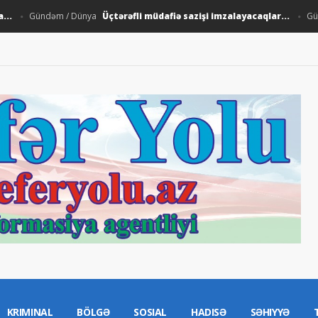
Üçtərəfli müdafiə sazişi imzalayacaqlar...
Gündəm / Dünya
Gündəm 
KRIMINAL
BÖLGƏ
SOSIAL
HADISƏ
SƏHIYYƏ