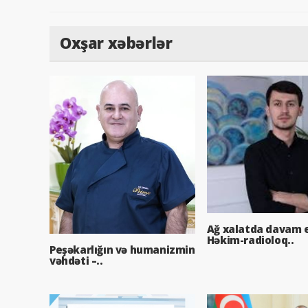
Oxşar xəbərlər
Ağ xalatda davam e
Həkim-radioloq..
Peşəkarlığın və humanizmin
vəhdəti –..