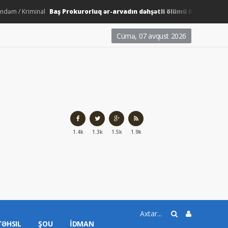
Baş Prokurorluq ər-arvadın dəhşətli ölümü ilə bağlı - Məluma
/ Kriminal
Cümə, 07 avqust 2026
1.4k
1.3k
1.5k
1.9k
TƏHSIL
ŞOU
İDMAN