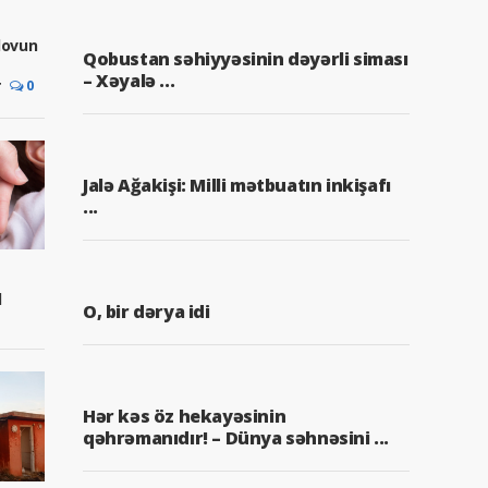
ovun
Qobustan səhiyyəsinin dəyərli siması
– Xəyalə ...
r
0
Jalə Ağakişi: Milli mətbuatın inkişafı
...
q
O, bir dərya idi
Hər kəs öz hekayəsinin
qəhrəmanıdır! – Dünya səhnəsini ...