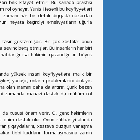
i bilik kifayət etmir. Bu sahədə praktiki
 rol oynayır. Yunis Həsənli bu keyfiyyətləri
t zamanı hər bir detalı diqqətlə nəzərdən
nun həyata keçirdiyi əməliyyatların uğurla
t təsir göstərmişdir. Bir çox xəstələr onun
 sevinc bəxş etmişlər. Bu insanların hər biri
nnətdarlığı isə həkimin qazandığı ən böyük
nda yüksək insani keyfiyyətlərə malik bir
ıkeş yanaşır, onların problemlərini dinləyir,
na olan inamını daha da artırır. Çünki bəzən
 eyni zamanda mənəvi dəstək də mühüm rol
ına da xüsusi önəm verir. O, gənc həkimlərin
na daim dəstək olur. Onun rəhbərliyi altında
davranış qaydalarını, xəstəyə düzgün yanaşma
şəkar tibbi kadrların formalaşmasına zəmin