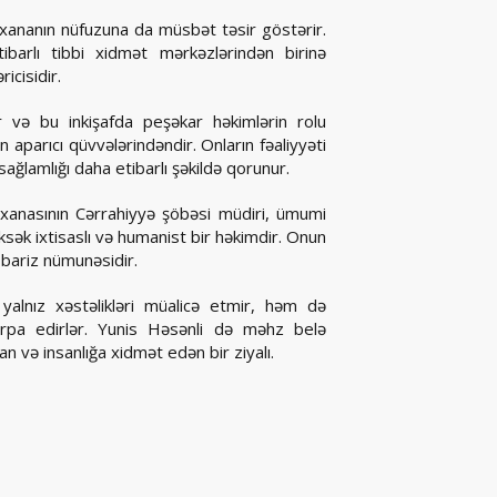
əxananın nüfuzuna da müsbət təsir göstərir.
ibarlı tibbi xidmət mərkəzlərindən birinə
icisidir.
 və bu inkişafda peşəkar həkimlərin rolu
 aparıcı qüvvələrindəndir. Onların fəaliyyəti
sağlamlığı daha etibarlı şəkildə qorunur.
anasının Cərrahiyyə şöbəsi müdiri, ümumi
sək ixtisaslı və humanist bir həkimdir. Onun
n bariz nümunəsidir.
alnız xəstəlikləri müalicə etmir, həm də
ərpa edirlər. Yunis Həsənli də məhz belə
an və insanlığa xidmət edən bir ziyalı.