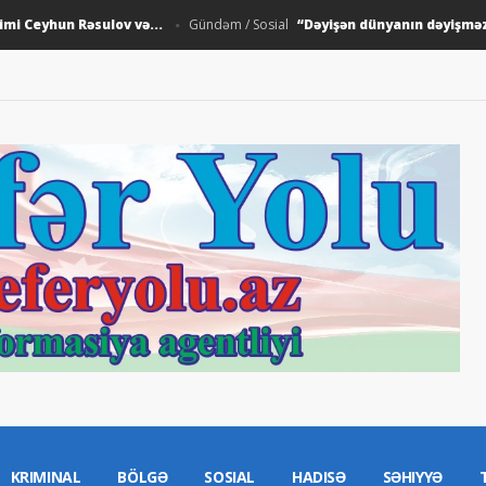
eyhun Rəsulov və...
“Dəyişən dünyanın dəyişməz insan
Gündəm / Sosial
KRIMINAL
BÖLGƏ
SOSIAL
HADISƏ
SƏHIYYƏ