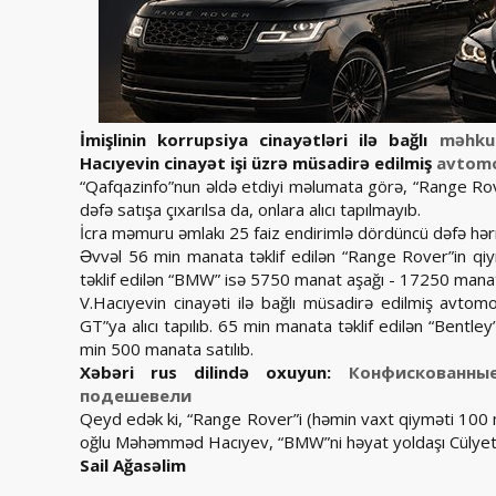
İmişlinin korrupsiya cinayətləri ilə bağlı
məhku
Hacıyevin cinayət işi üzrə müsadirə edilmiş
avtomo
“Qafqazinfo”nun əldə etdiyi məlumata görə, “Range Ro
dəfə satışa çıxarılsa da, onlara alıcı tapılmayıb.
İcra məmuru əmlakı 25 faiz endirimlə dördüncü dəfə hər
Əvvəl 56 min manata təklif edilən “Range Rover”in qi
təklif edilən “BMW” isə 5750 manat aşağı - 17250 mana
V.Hacıyevin cinayəti ilə bağlı müsadirə edilmiş avtomo
GT”ya alıcı tapılıb. 65 min manata təklif edilən “Bentl
min 500 manata satılıb.
Xəbəri rus dilində oxuyun:
Конфискованны
подешевели
Qeyd edək ki, “Range Rover”i (həmin vaxt qiyməti 100 
oğlu Məhəmməd Hacıyev, “BMW”ni həyat yoldaşı Cülyet
Sail Ağasəlim