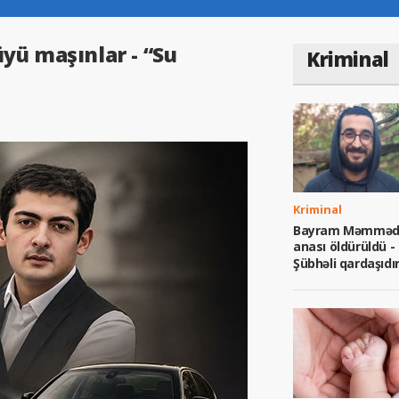
yü maşınlar - “Su
Kriminal
Kriminal
Bayram Məmməd
anası öldürüldü -
Şübhəli qardaşıdı