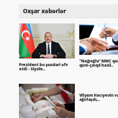
Oxşar xəbərlər
"Nağıoğlu” MMC qa
Prezident bu şəxsləri əfv
qum-çınqıl hasil..
etdi - Siyahı..
Vilyam Hacıyevin v
ağırlaşdı,..