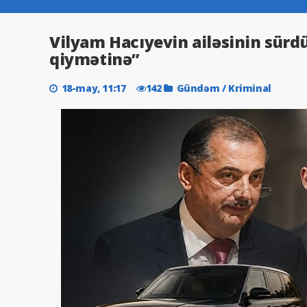
Vilyam Hacıyevin ailəsinin sürdü
qiymətinə”
18-may, 11:17
142
Gündəm
/
Kriminal