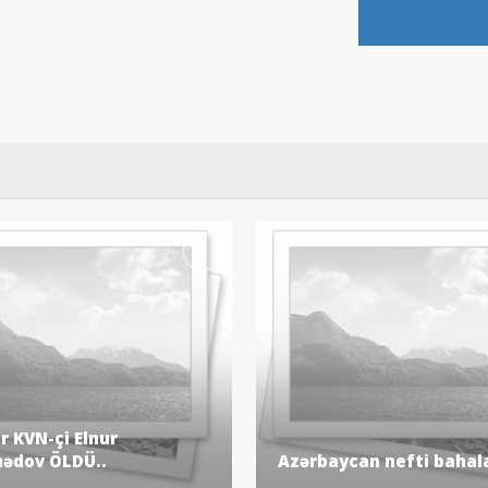
 KVN-çi Elnur
dov ÖLDÜ..
Azərbaycan nefti bahala