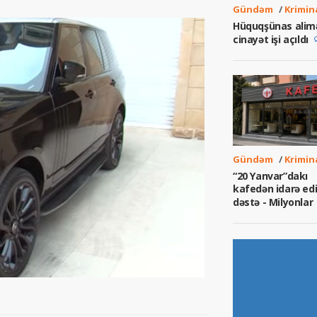
Gündəm
/
Krimin
Hüquqşünas alim
cinayət işi açıldı
Gündəm
/
Krimin
“20 Yanvar”dakı
kafedən idarə edi
dəstə - Milyonlar