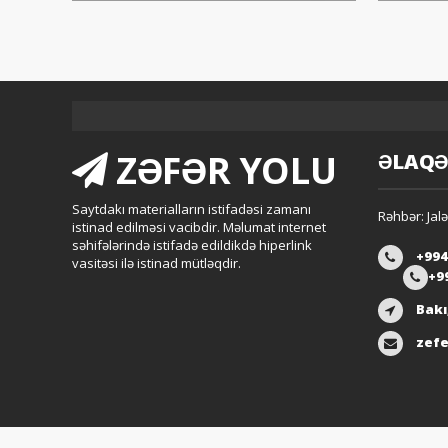
ZƏFƏR YOLU
ƏLAQ
Saytdakı materialların istifadəsi zamanı
Rəhbər: Jalə
istinad edilməsi vacibdir. Məlumat internet
səhifələrində istifadə edildikdə hiperlink
+994
vasitəsi ilə istinad mütləqdir.
+9
Bakı
zefe