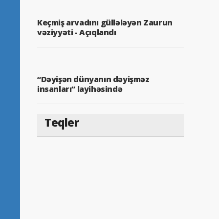
Keçmiş arvadını güllələyən Zaurun
vəziyyəti - Açıqlandı
“Dəyişən dünyanın dəyişməz
insanları” layihəsində
Teqler