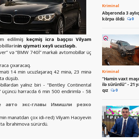
Kriminal
Abşeronda 3 aylı
körpə öldü
0
m edilmiş
keçmiş icra başçısı Vilyam
billərin
in qiyməti xeyli ucuzlaşıb.
ver” və “BMW 740İ” markalı avtomobillər üç
raca çıxaracaq.
yməti 14 min ucuzlaşaraq 42 minə, 23 minə
Kriminal
ta düşüb.
“Həmin vaxt maşı
ilə sürürdü” - 21 y
billərdən yalnız biri - “Bentley Continental
qız
0
ey” üçüncü hərracda 6 min 500 endirimlə - 58
е авто экс-главы Имишли резко
min manatdan çox idi-red) Vilyam Hacıyevin
ta İbrahimova sürürdü.