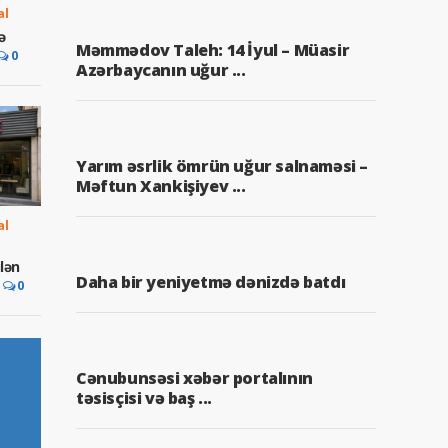
al
ə
Məmmədov Taleh: 14 İyul – Müasir
0
Azərbaycanın uğur ...
Yarım əsrlik ömrün uğur salnaməsi –
Məftun Xankişiyev ...
al
lən
Daha bir yeniyetmə dənizdə batdı
0
Cənubunsəsi xəbər portalının
təsisçisi və baş ...