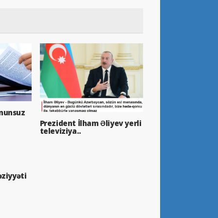
nunsuz
Prezident İlham Əliyev yerli
televiziya..
əziyyəti