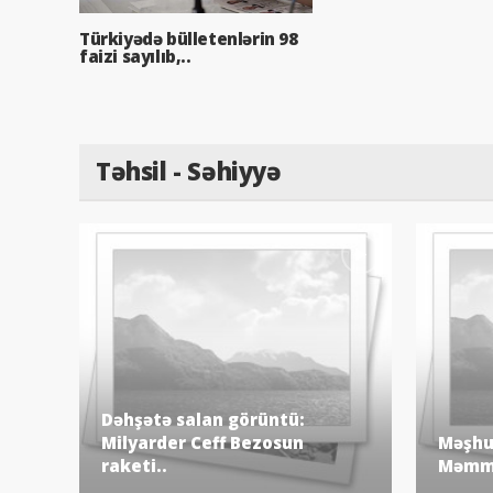
Türkiyədə bülletenlərin 98
faizi sayılıb,..
Təhsil - Səhiyyə
Dəhşətə salan görüntü:
Milyarder Ceff Bezosun
Məşhur
raketi..
Məmmə