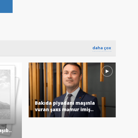
daha çox
Bakıda piyadanı maşınla
Böy
vuran şəxs məmur imiş..
şıb..