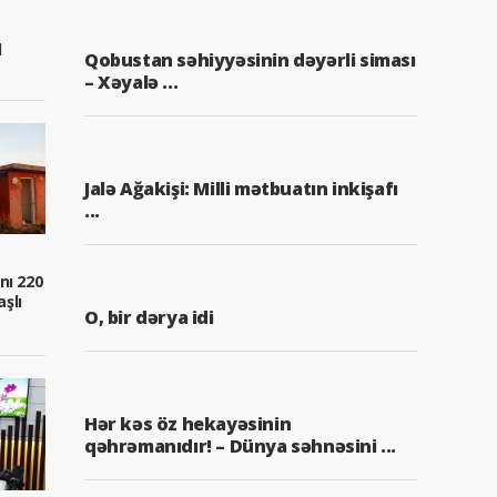
q
Qobustan səhiyyəsinin dəyərli siması
– Xəyalə ...
Jalə Ağakişi: Milli mətbuatın inkişafı
...
nı 220
aşlı
O, bir dərya idi
Hər kəs öz hekayəsinin
qəhrəmanıdır! – Dünya səhnəsini ...