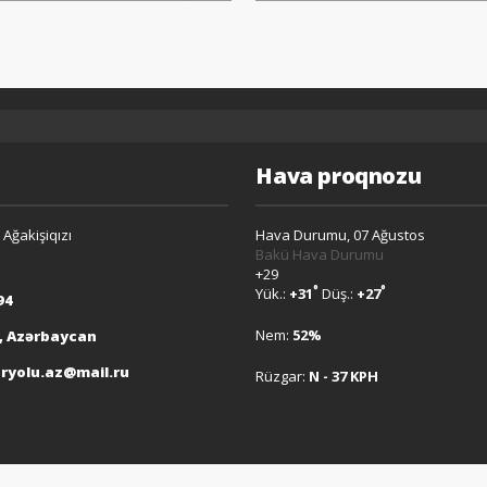
Ə
Hava proqnozu
 Ağakişiqızı
Hava Durumu, 07 Ağustos
Bakü Hava Durumu
+
29
°
°
Yük.:
+
31
Düş.:
+
27
94
Nem:
52%
, Azərbaycan
ryolu.az@mail.ru
Rüzgar:
N - 37 KPH