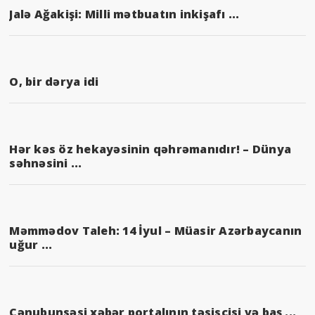
Jalə Ağakişi: Milli mətbuatın inkişafı ...
O, bir dərya idi
Hər kəs öz hekayəsinin qəhrəmanıdır! – Dünya
səhnəsini ...
Məmmədov Taleh: 14 İyul – Müasir Azərbaycanın
uğur ...
Cənubunsəsi xəbər portalının təsisçisi və baş ...