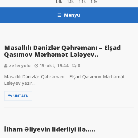
1.4k
1.3k
1.5k
1.9k
Menyu
Masallılı Dənizlər Qəhrəmanı – Elşad
Qasımov Mərhəmət Lələyev..
zeferyolu
15-okt, 19:44
0
Masallılı Dənizlər Qəhrəmanı – Elşad Qasımov Mərhəmət
Lələyev yazır...
ЧИТАТЬ
İlham Əliyevin liderliyi ilə.....