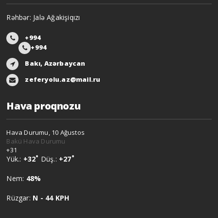
Rəhbər: Jalə Ağakişiqızı
+994
+994
Bakı, Azərbaycan
zeferyolu.az@mail.ru
Hava proqnozu
Hava Durumu, 10 Ağustos
Bakü Hava Durumu
+
31
°
°
Yük.:
+
32
Düş.:
+
27
Nem:
48%
Rüzgar:
N - 44 KPH