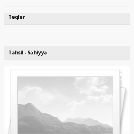
Teqler
Təhsil - Səhiyyə