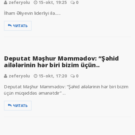
zeferyolu
15-okt, 19:25
0
İlham Əliyevin liderliyi ilə......
ЧИТАТЬ
Deputat Məşhur Məmmədov: “Şəhid
ailələrinin hər biri bizim üçün..
zeferyolu
15-okt, 17:20
0
Deputat Məşhur Məmmədov: “Şəhid ailələrinin hər biri bizim
üçün müqəddəs əmanətdir” ...
ЧИТАТЬ