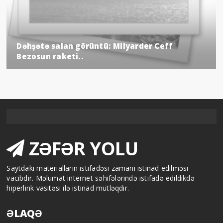
Dəhşətə salan görüntü: Milyarder Ceff
Bezosun raketi..
ZƏFƏR YOLU
Saytdakı materialların istifadəsi zamanı istinad edilməsi
vacibdir. Məlumat internet səhifələrində istifadə edildikdə
hiperlink vasitəsi ilə istinad mütləqdir.
ƏLAQƏ