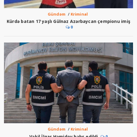
Gündəm
/
Kriminal
Kürdə batan 17 yaşlı Gülnaz Azərbaycan çempionu imiş
0
Gündəm
/
Kriminal
Vəkil İlqar Həmidov həbs edildi
0