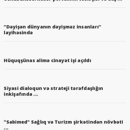
“Dəyişən dünyanın dəyişməz insanları”
layihəsində
Hüquqşünas alimə cinayət işi açıldı
Siyasi dialoqun və strateji tərəfdaşlığın
inkişafında ...
"Sabimed" Sağlıq və Turizm şirkətindən növbəti
...