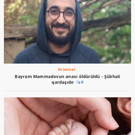
Kriminal
Bayram Məmmədovun anası öldürüldü - Şübhəli
qardaşıdır
0