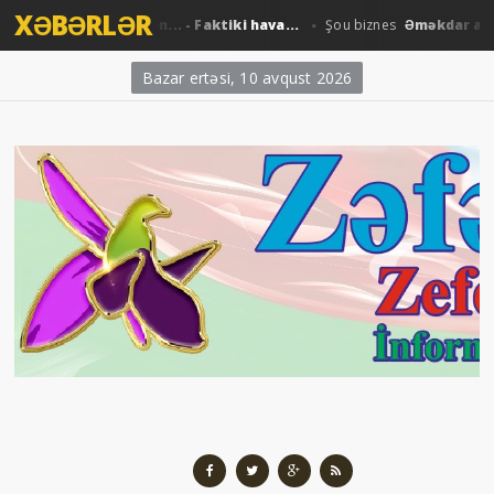
XƏBƏRLƏR
Şimşək, leysan... - Faktiki hava...
Əməkdar artist 
yyət
Şou biznes
Bazar ertəsi, 10 avqust 2026