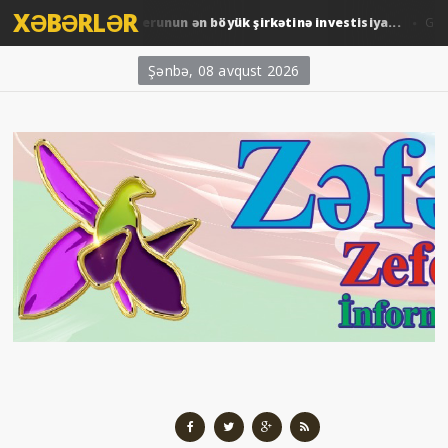
XƏBƏRLƏR
ARDNF-dən Perunun ən böyük şirkətinə investisiya...
ndəm
Gündəm
Şənbə, 08 avqust 2026