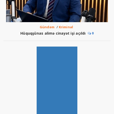
Gündəm
/
Kriminal
Hüquqşünas alimə cinayət işi açıldı
0