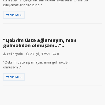
istiqamətlərindən biridir...
ЧИТАТЬ
“Qəbrim üstə ağlamayın, mən
gülməkdən ölmüşəm...”..
zeferyolu
23-iyl, 17:51
0
“Qəbrim üstə ağlamayın, mən gülməkdən
ölmüşəm...” ...
ЧИТАТЬ