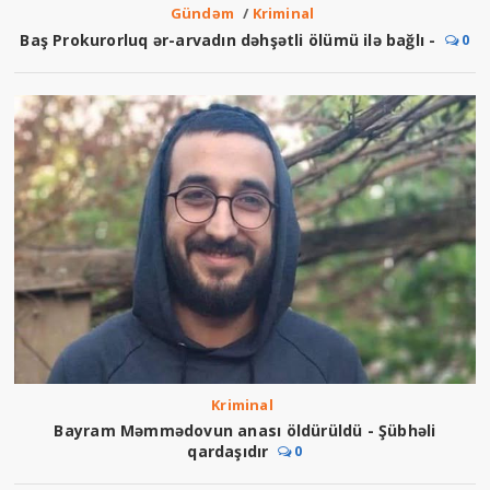
Gündəm
/
Kriminal
Baş Prokurorluq ər-arvadın dəhşətli ölümü ilə bağlı -
0
Kriminal
Bayram Məmmədovun anası öldürüldü - Şübhəli
qardaşıdır
0