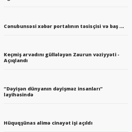
Cənubunsəsi xəbər portalının təsisçisi və baş ...
Keçmiş arvadını güllələyən Zaurun vəziyyəti -
Açıqlandı
“Dəyişən dünyanın dəyişməz insanları”
layihəsində
Hüquqşünas alimə cinayət işi açıldı