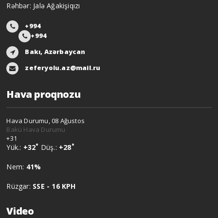
Rəhbər: Jalə Ağakişiqızı
+994
+994
Bakı, Azərbaycan
zeferyolu.az@mail.ru
Hava proqnozu
Hava Durumu, 08 Ağustos
Bakü Hava Durumu
+
31
°
°
Yük.:
+
32
Düş.:
+
28
Nem:
41%
Rüzgar:
SSE - 16 KPH
Video