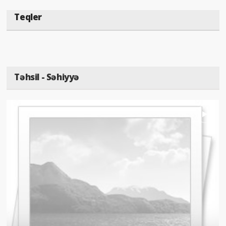
Teqler
Təhsil - Səhiyyə