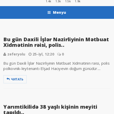
1.4k
1.3k
1.5k
1.9k
Menyu
Bu gün Daxili İşlər Nazirliyinin Mətbuat
Xidmətinin rəisi, polis..
zeferyolu
25-iyl, 12:20
0
Bu gün Daxili İşlər Nazirliyinin Mətbuat Xidmətinin rəisi, polis
polkovnik-leytenantı Elşad Hacıyevin doğum günüdür....
ЧИТАТЬ
Yarımtikilidə 38 yaşlı kişinin meyiti
tapıldı..