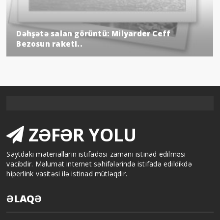
Dəhşətə salan görüntü: Milyarder Ceff
Bezosun raketi..
ZƏFƏR YOLU
Saytdakı materialların istifadəsi zamanı istinad edilməsi
vacibdir. Məlumat internet səhifələrində istifadə edildikdə
hiperlink vasitəsi ilə istinad mütləqdir.
ƏLAQƏ