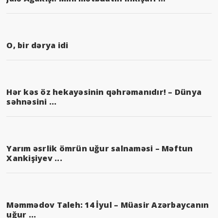
O, bir dərya idi
Hər kəs öz hekayəsinin qəhrəmanıdır! – Dünya
səhnəsini ...
Yarım əsrlik ömrün uğur salnaməsi – Məftun
Xankişiyev ...
Məmmədov Taleh: 14 İyul – Müasir Azərbaycanın
uğur ...