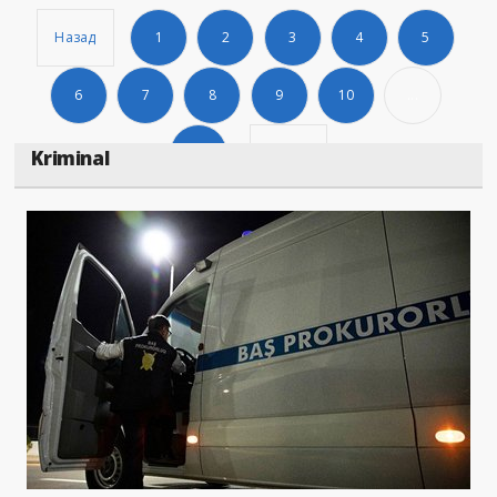
Назад
1
2
3
4
5
6
7
8
9
10
...
89
Дальше
Kriminal