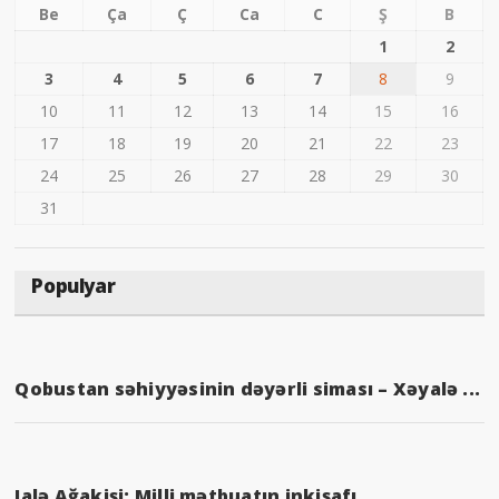
Be
Ça
Ç
Ca
C
Ş
B
1
2
3
4
5
6
7
8
9
10
11
12
13
14
15
16
17
18
19
20
21
22
23
24
25
26
27
28
29
30
31
Populyar
Qobustan səhiyyəsinin dəyərli siması – Xəyalə ...
Jalə Ağakişi: Milli mətbuatın inkişafı ...