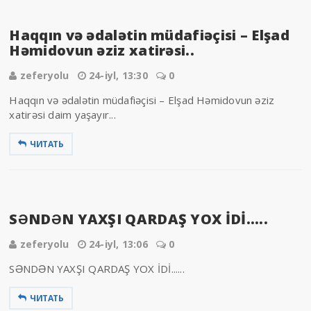
Haqqın və ədalətin müdafiəçisi – Elşad
Həmidovun əziz xatirəsi..
zeferyolu
24-iyl, 13:30
0
Haqqın və ədalətin müdafiəçisi – Elşad Həmidovun əziz
xatirəsi daim yaşayır...
ЧИТАТЬ
SƏNDƏN YAXŞI QARDAŞ YOX İDİ.....
zeferyolu
24-iyl, 13:06
0
SƏNDƏN YAXŞI QARDAŞ YOX İDİ......
ЧИТАТЬ