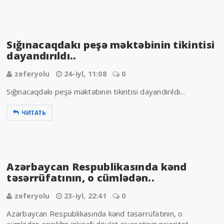
Sığınacaqdakı peşə məktəbinin tikintisi
dayandırıldı..
zeferyolu
24-iyl, 11:08
0
Sığınacaqdakı peşə məktəbinin tikintisi dayandırıldı...
ЧИТАТЬ
Azərbaycan Respublikasında kənd
təsərrüfatının, o cümlədən..
zeferyolu
23-iyl, 22:41
0
Azərbaycan Respublikasında kənd təsərrüfatının, o
cümlədən arıçılığın inkişafı dövlət siyasətinin prioritet