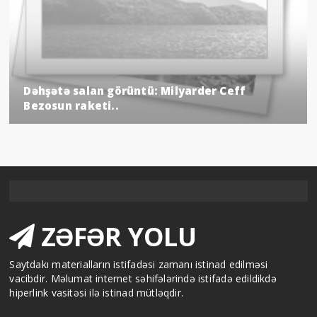
Dəhşətə salan görüntü: Milyarder Ceff
Bezosun raketi..
ZƏFƏR YOLU
Saytdakı materialların istifadəsi zamanı istinad edilməsi
vacibdir. Məlumat internet səhifələrində istifadə edildikdə
hiperlink vasitəsi ilə istinad mütləqdir.