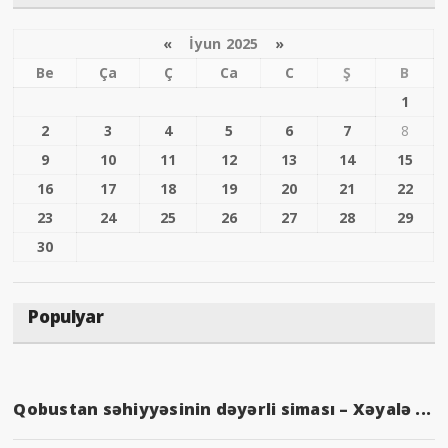
«
İyun 2025
»
Be
Ça
Ç
Ca
C
Ş
B
1
2
3
4
5
6
7
8
9
10
11
12
13
14
15
16
17
18
19
20
21
22
23
24
25
26
27
28
29
30
Populyar
Qobustan səhiyyəsinin dəyərli siması – Xəyalə ...