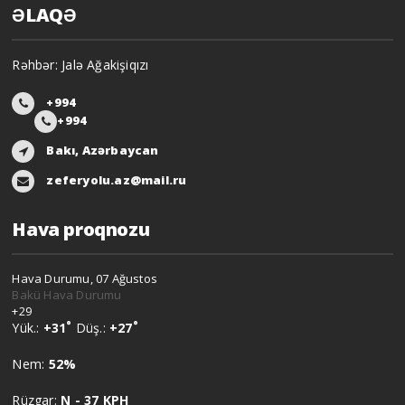
ƏLAQƏ
Rəhbər: Jalə Ağakişiqızı
+994
+994
Bakı, Azərbaycan
zeferyolu.az@mail.ru
Hava proqnozu
Hava Durumu, 07 Ağustos
Bakü Hava Durumu
+
29
°
°
Yük.:
+
31
Düş.:
+
27
Nem:
52%
Rüzgar:
N - 37 KPH