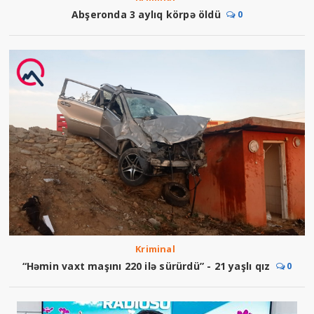
Abşeronda 3 aylıq körpə öldü
0
Kriminal
“Həmin vaxt maşını 220 ilə sürürdü” - 21 yaşlı qız
0