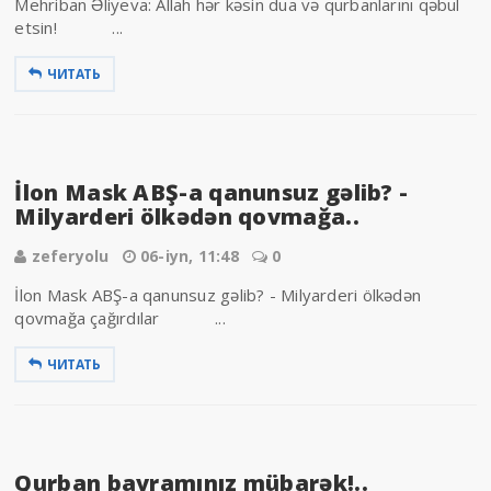
Mehriban Əliyeva: Allah hər kəsin dua və qurbanlarını qəbul
etsin! ...
ЧИТАТЬ
İlon Mask ABŞ-a qanunsuz gəlib? -
Milyarderi ölkədən qovmağa..
zeferyolu
06-iyn, 11:48
0
İlon Mask ABŞ-a qanunsuz gəlib? - Milyarderi ölkədən
qovmağa çağırdılar ...
ЧИТАТЬ
Qurban bayramınız mübarək!..