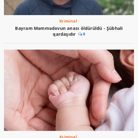
Kriminal
Bayram Məmmədovun anası öldürüldü - Şübhəli
qardaşıdır
0
Kriminal