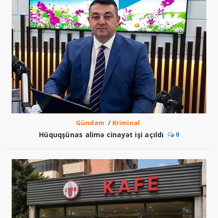
Gündəm
/
Kriminal
Hüquqşünas alimə cinayət işi açıldı
0