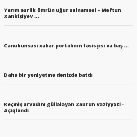
Yarım əsrlik ömrün uğur salnaməsi – Məftun
Xankişiyev ...
Cənubunsəsi xəbər portalının təsisçisi və baş ...
Daha bir yeniyetmə dənizdə batdı
Keçmiş arvadını güllələyən Zaurun vəziyyəti -
Açıqlandı