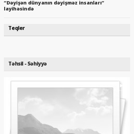
“Dəyişən dünyanın dəyişməz insanları”
layihəsində
Teqler
Təhsil - Səhiyyə