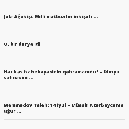
Jalə Ağakişi: Milli mətbuatın inkişafı ...
O, bir dərya idi
Hər kəs öz hekayəsinin qəhrəmanıdır! – Dünya
səhnəsini ...
Məmmədov Taleh: 14 İyul – Müasir Azərbaycanın
uğur ...