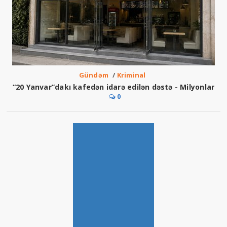
Gündəm
/
Kriminal
“20 Yanvar”dakı kafedən idarə edilən dəstə - Milyonlar
0