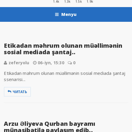
1.4k
1.3k
1.5k
1.9k
Menyu
Etikadan məhrum olunan müəllimənin
sosial mediada şantaj..
zeferyolu
06-iyn, 15:30
0
Etikadan məhrum olunan müəllimənin sosial mediada şantaj
ssenarisi...
ЧИТАТЬ
Arzu Əliyeva Qurban bayramı
münasibətilə paylaşım edib..