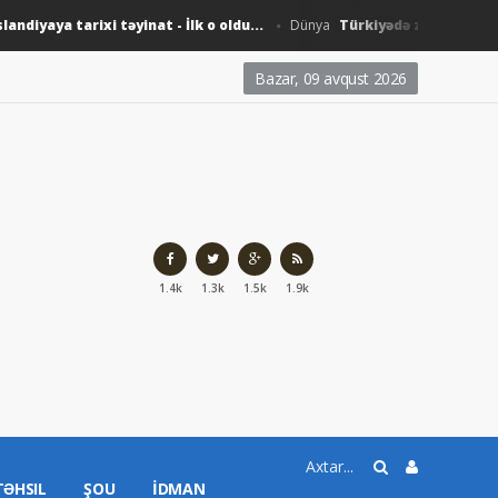
iyaya tarixi təyinat - İlk o oldu...
Türkiyədə zəlzələ oldu...
Dünya
Bazar, 09 avqust 2026
1.4k
1.3k
1.5k
1.9k
TƏHSIL
ŞOU
İDMAN