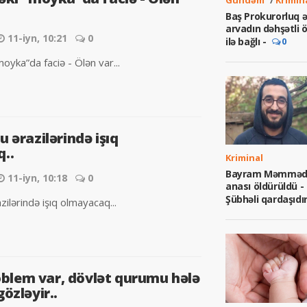
Baş Prokurorluq ə
arvadın dəhşətli
11-iyn, 10:21
0
ilə bağlı -
0
oyka”da faciə - Ölən var...
 ərazilərində işıq
..
Kriminal
Bayram Məmməd
11-iyn, 10:18
0
anası öldürüldü -
Şübhəli qardaşıdı
ilərində işıq olmayacaq...
roblem var, dövlət qurumu hələ
özləyir..