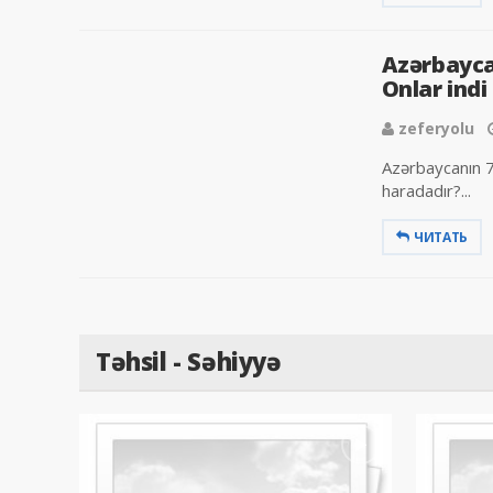
Azərbaycan
Onlar indi
zeferyolu
Azərbaycanın 70
haradadır?...
ЧИТАТЬ
Təhsil - Səhiyyə