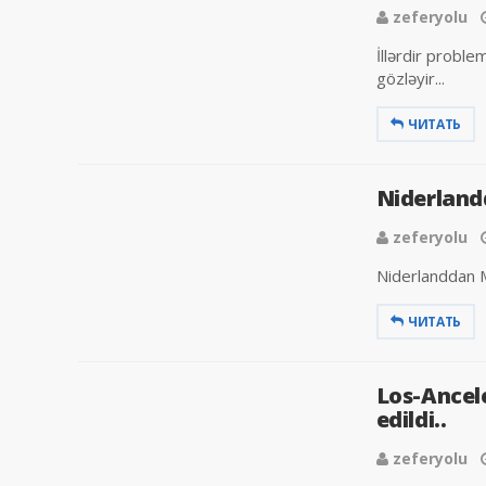
zeferyolu
İllərdir probl
gözləyir...
ЧИТАТЬ
Niderland
zeferyolu
Niderlanddan M
ЧИТАТЬ
Los-Ancel
edildi..
zeferyolu