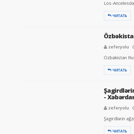
Los-Ancelesdə 
ЧИТАТЬ
Özbəkista
zeferyolu
Özbəkistan Rus
ЧИТАТЬ
Şagirdləri
- Xəbərdar
zeferyolu
Şagirdlərin ağz
ЧИТАТЬ