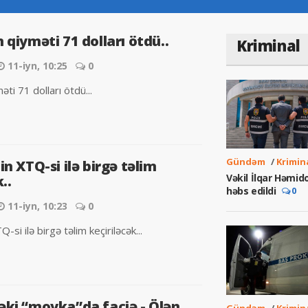
 qiyməti 71 dolları ötdü..
Kriminal
11-iyn, 10:25
0
əti 71 dolları ötdü...
Gündəm
/
Krimin
in XTQ-si ilə birgə təlim
Vəkil İlqar Həmid
..
həbs edildi
0
11-iyn, 10:23
0
-si ilə birgə təlim keçiriləcək...
əki “moyka”da faciə - Ölən
Gündəm
/
Krimin