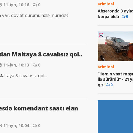
Kriminal
11-iyn, 10:16
0
Abşeronda 3 aylı
em var, dövlət qurumu hələ müraciət
körpə öldü
0
dan Maltaya 8 cavabsız qol..
11-iyn, 10:13
0
Kriminal
“Həmin vaxt maşı
altaya 8 cavabsız qol...
ilə sürürdü” - 21 y
qız
0
esdə komendant saatı elan
11-iyn, 10:04
0