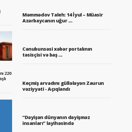
q
Məmmədov Taleh: 14 İyul – Müasir
Azərbaycanın uğur ...
Cənubunsəsi xəbər portalının
təsisçisi və baş ...
nı 220
aşlı
Keçmiş arvadını güllələyən Zaurun
vəziyyəti - Açıqlandı
“Dəyişən dünyanın dəyişməz
insanları” layihəsində