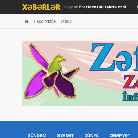
XƏBƏRLƏR
İlham Əliyev Sinqapur Prezidentini təbrik etdi...
Siyasət
Dün
Haqqımızda
Əlaqə
GÜNDƏM
SIYASƏT
DÜNYA
CƏMIYYƏT