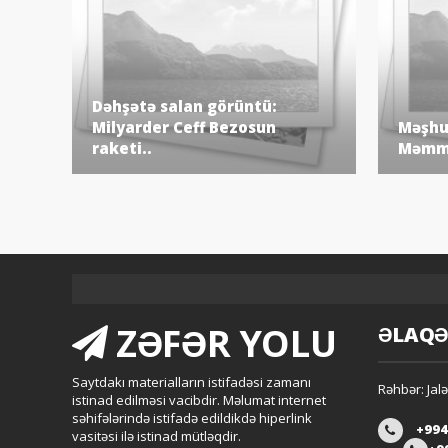
Dəhşətə salan görüntü:
Milyarder Ceff Bezosun
Məşhur
raketi..
Məmmə
ZƏFƏR YOLU
ƏLAQ
Saytdakı materialların istifadəsi zamanı
Rəhbər: Jalə
istinad edilməsi vacibdir. Məlumat internet
səhifələrində istifadə edildikdə hiperlink
+994
vasitəsi ilə istinad mütləqdir.