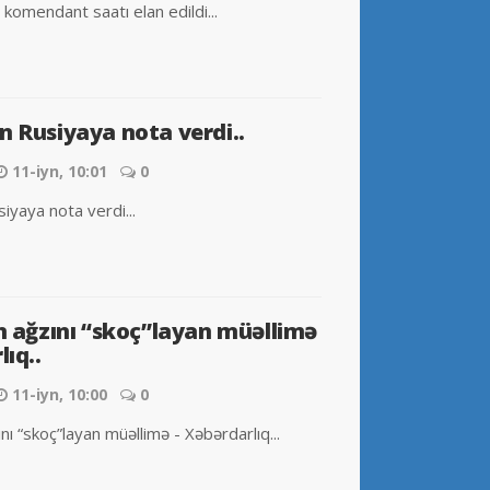
komendant saatı elan edildi...
n Rusiyaya nota verdi..
11-iyn, 10:01
0
iyaya nota verdi...
n ağzını “skoç”layan müəllimə
lıq..
11-iyn, 10:00
0
ını “skoç”layan müəllimə - Xəbərdarlıq...