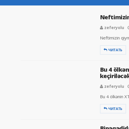
Neftimizin
zeferyolu
Neftimizin qiym
ЧИТАТЬ
Bu 4 ölkən
keçiriləcək
zeferyolu
Bu 4 ölkənin XTQ
ЧИТАТЬ
Binəqədid