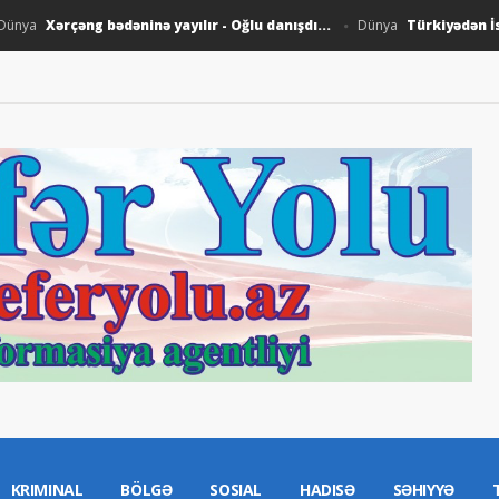
Xərçəng bədəninə yayılır - Oğlu danışdı...
Türkiyədən İsland
ya
Dünya
KRIMINAL
BÖLGƏ
SOSIAL
HADISƏ
SƏHIYYƏ