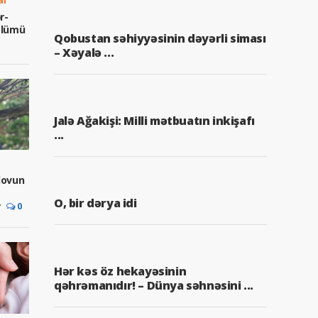
r-
 ölümü
Qobustan səhiyyəsinin dəyərli siması
– Xəyalə ...
Jalə Ağakişi: Milli mətbuatın inkişafı
...
ovun
O, bir dərya idi
r
0
Hər kəs öz hekayəsinin
qəhrəmanıdır! – Dünya səhnəsini ...