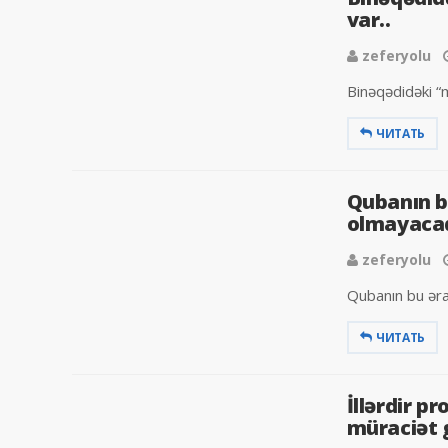
var..
zeferyolu
Binəqədidəki “m
ЧИТАТЬ
Qubanın bu
olmayacaq
zeferyolu
Qubanın bu əraz
ЧИТАТЬ
İllərdir p
müraciət g