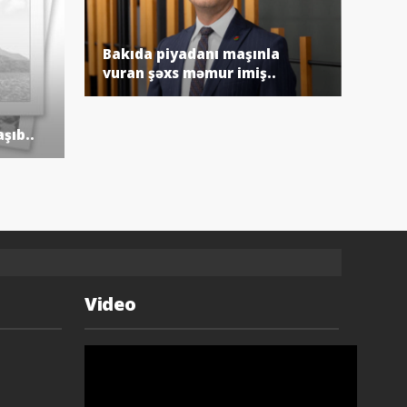
Bakıda piyadanı maşınla
Böy
vuran şəxs məmur imiş..
şıb..
Video