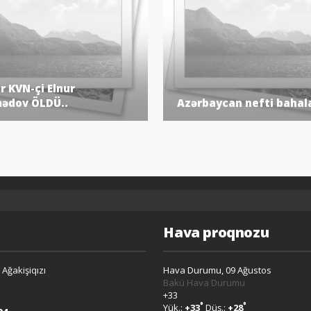
 KVN-çi Elnur
dov ÖLDÜ..
Azərbaycan nefti bahala
Ə
Hava proqnozu
 Ağakişiqızı
Hava Durumu, 09 Ağustos
Bakü Hava Durumu
+
33
°
°
Yük.:
+
33
Düş.:
+
28