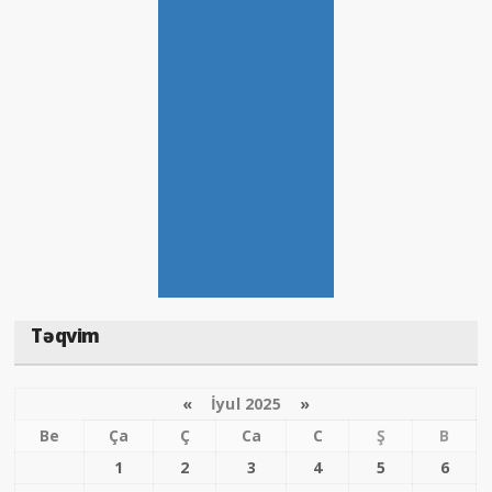
Təqvim
«
İyul 2025
»
Be
Ça
Ç
Ca
C
Ş
B
1
2
3
4
5
6