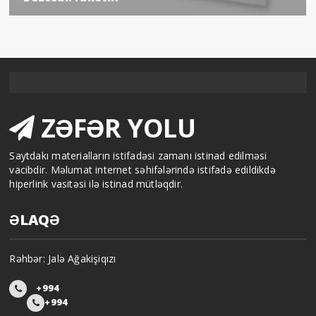
ZƏFƏR YOLU
Saytdakı materialların istifadəsi zamanı istinad edilməsi
vacibdir. Məlumat internet səhifələrində istifadə edildikdə
hiperlink vasitəsi ilə istinad mütləqdir.
ƏLAQƏ
Rəhbər: Jalə Ağakişiqızı
+994
+994