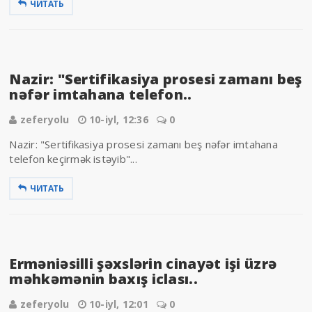
ЧИТАТЬ
Nazir: "Sertifikasiya prosesi zamanı beş
nəfər imtahana telefon..
zeferyolu
10-iyl, 12:36
0
Nazir: "Sertifikasiya prosesi zamanı beş nəfər imtahana
telefon keçirmək istəyib"...
ЧИТАТЬ
Erməniəsilli şəxslərin cinayət işi üzrə
məhkəmənin baxış iclası..
zeferyolu
10-iyl, 12:01
0