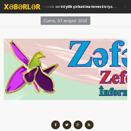
XƏBƏRLƏR
ARDNF-dən Perunun ən böyük şirkətinə investisiya...
dəm
Gündəm 
Cümə, 07 avqust 2026