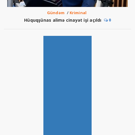
Gündəm
/
Kriminal
Hüquqşünas alimə cinayət işi açıldı
0