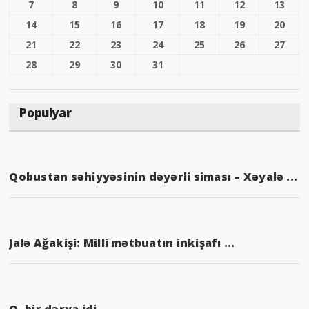
7
8
9
10
11
12
13
14
15
16
17
18
19
20
21
22
23
24
25
26
27
28
29
30
31
Populyar
Qobustan səhiyyəsinin dəyərli siması – Xəyalə ...
Jalə Ağakişi: Milli mətbuatın inkişafı ...
O, bir dərya idi