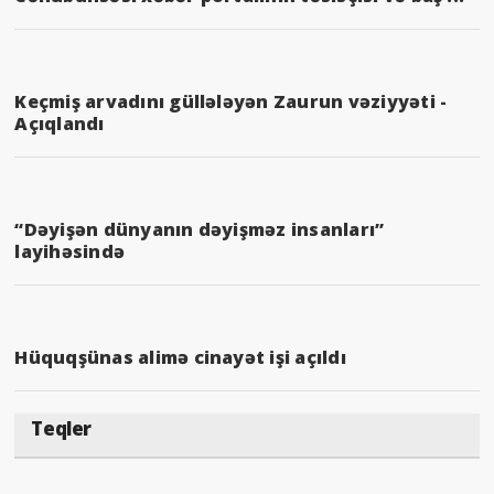
Keçmiş arvadını güllələyən Zaurun vəziyyəti -
Açıqlandı
“Dəyişən dünyanın dəyişməz insanları”
layihəsində
Hüquqşünas alimə cinayət işi açıldı
Teqler