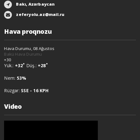
Bakı, Azərbaycan
zeferyolu.az@mail.ru
Hava proqnozu
Hava Durumu, 08 Ağustos
Bakü Hava Durumu
+
30
°
°
Yük.:
+
32
Düş.:
+
28
Nem:
53%
Rüzgar:
SSE - 16 KPH
Video