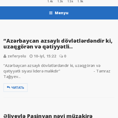
1.4k
1.3k
1.5k
1.9k
Menyu
“Azərbaycan azsaylı dövlətlərdəndir ki,
uzaqgörən və qətiyyətli..
zeferyolu
10-iyl, 15:22
0
“Azərbaycan azsaylı dövlətlərdəndir ki, uzaqgörən və
qətiyyətli siyasi liderə malikdir” - Təmraz
Tağıyev...
ЧИТАТЬ
Əliyevlə Paşinyan nəyi müzakirə