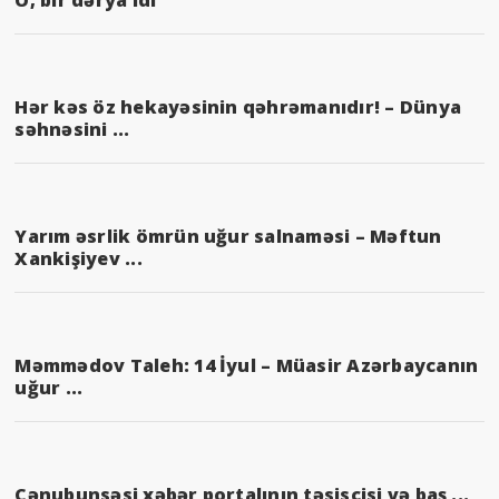
Hər kəs öz hekayəsinin qəhrəmanıdır! – Dünya
səhnəsini ...
Yarım əsrlik ömrün uğur salnaməsi – Məftun
Xankişiyev ...
Məmmədov Taleh: 14 İyul – Müasir Azərbaycanın
uğur ...
Cənubunsəsi xəbər portalının təsisçisi və baş ...