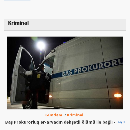
Kriminal
Gündəm
/
Kriminal
Baş Prokurorluq ər-arvadın dəhşətli ölümü ilə bağlı -
0