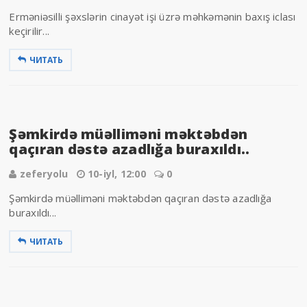
Erməniəsilli şəxslərin cinayət işi üzrə məhkəmənin baxış iclası
keçirilir...
ЧИТАТЬ
Şəmkirdə müəlliməni məktəbdən
qaçıran dəstə azadlığa buraxıldı..
zeferyolu
10-iyl, 12:00
0
Şəmkirdə müəlliməni məktəbdən qaçıran dəstə azadlığa
buraxıldı...
ЧИТАТЬ