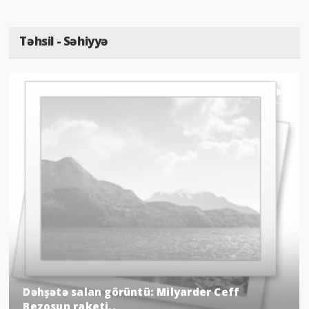
Təhsil - Səhiyyə
Dəhşətə salan görüntü: Milyarder Ceff
Bezosun raketi..