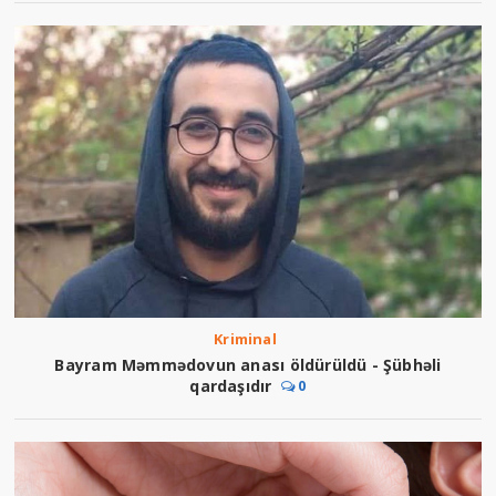
Kriminal
Bayram Məmmədovun anası öldürüldü - Şübhəli
qardaşıdır
0