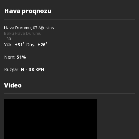
Hava proqnozu
Hava Durumu, 07 Ağustos
Bakü Hava Durumu
+
30
°
°
Yük.:
+
31
Düş.:
+
26
Nem:
51%
Rüzgar:
N - 38 KPH
Video