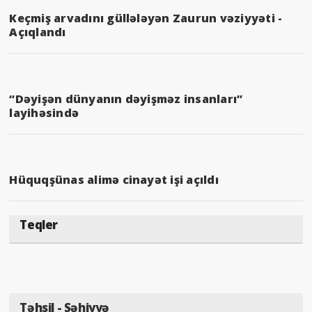
Keçmiş arvadını güllələyən Zaurun vəziyyəti -
Açıqlandı
“Dəyişən dünyanın dəyişməz insanları”
layihəsində
Hüquqşünas alimə cinayət işi açıldı
Teqler
Təhsil - Səhiyyə