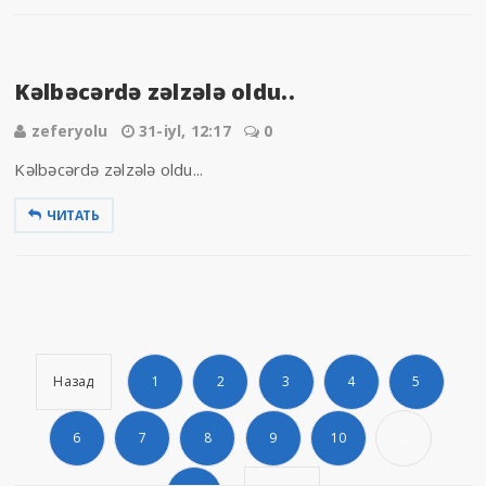
Kəlbəcərdə zəlzələ oldu..
zeferyolu
31-iyl, 12:17
0
Kəlbəcərdə zəlzələ oldu...
ЧИТАТЬ
Назад
1
2
3
4
5
6
7
8
9
10
...