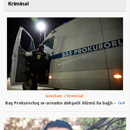
36
Дальше
Kriminal
Gündəm
/
Kriminal
Baş Prokurorluq ər-arvadın dəhşətli ölümü ilə bağlı -
0