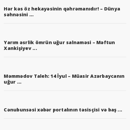
Hər kəs öz hekayəsinin qəhrəmanıdır! – Dünya
səhnəsini ...
Yarım əsrlik ömrün uğur salnaməsi – Məftun
Xankişiyev ...
Məmmədov Taleh: 14 İyul – Müasir Azərbaycanın
uğur ...
Cənubunsəsi xəbər portalının təsisçisi və baş ...