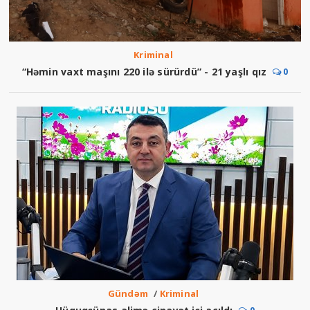
Kriminal
“Həmin vaxt maşını 220 ilə sürürdü” - 21 yaşlı qız
0
Gündəm
/
Kriminal