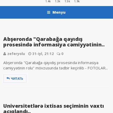
1.4k
1.3k
1.5k
1.9k
Menyu
Abşeronda "Qarabağa qayıdış
prosesində informasiya cəmiyyətinin..
zeferyolu
31-iyl, 21:12
0
Abşeronda "Qarabağa qayıdış prosesində informasiya
cəmiyyətinin rolu" mövzusunda tədbir keçirilib - FOTOLAR...
ЧИТАТЬ
Universitetlərə ixtisas seçiminin vaxtı
açıqlandı..