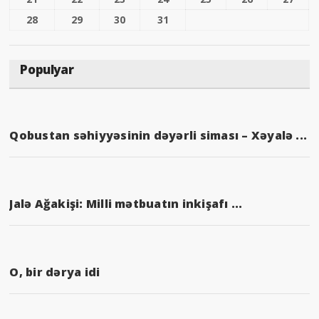
28
29
30
31
Populyar
Qobustan səhiyyəsinin dəyərli siması – Xəyalə ...
Jalə Ağakişi: Milli mətbuatın inkişafı ...
O, bir dərya idi