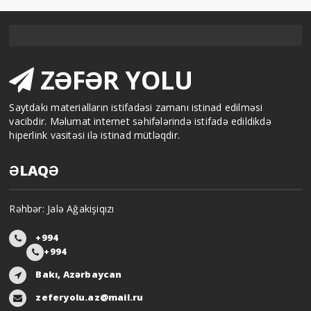
ZƏFƏR YOLU
Saytdakı materialların istifadəsi zamanı istinad edilməsi
vacibdir. Məlumat internet səhifələrində istifadə edildikdə
hiperlink vasitəsi ilə istinad mütləqdir.
ƏLAQƏ
Rəhbər: Jalə Ağakişiqızı
+994
+994
Bakı, Azərbaycan
zeferyolu.az@mail.ru