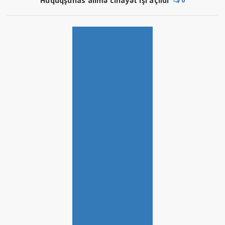
Hüquqşünas alimə cinayət işi açıldı
0