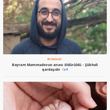
Kriminal
Bayram Məmmədovun anası öldürüldü - Şübhəli
qardaşıdır
0