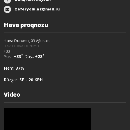
zeferyolu.az@mail.ru
Hava proqnozu
Hava Durumu, 09 Ağustos
Bakü Hava Durumu
+
33
°
°
Yük.:
+
33
Düş.:
+
28
Nem:
37%
Rüzgar:
SE - 20 KPH
Video