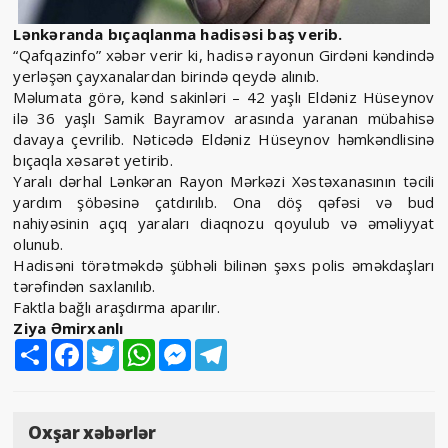
Lənkəranda bıçaqlanma hadisəsi baş verib.
“Qafqazinfo” xəbər verir ki, hadisə rayonun Girdəni kəndində
yerləşən çayxanalardan birində qeydə alınıb.
Məlumata görə, kənd sakinləri – 42 yaşlı Eldəniz Hüseynov
ilə 36 yaşlı Samik Bayramov arasında yaranan mübahisə
davaya çevrilib. Nəticədə Eldəniz Hüseynov həmkəndlisinə
bıçaqla xəsarət yetirib.
Yaralı dərhal Lənkəran Rayon Mərkəzi Xəstəxanasının təcili
yardım şöbəsinə çatdırılıb. Ona döş qəfəsi və bud
nahiyəsinin açıq yaraları diaqnozu qoyulub və əməliyyat
olunub.
Hadisəni törətməkdə şübhəli bilinən şəxs polis əməkdaşları
tərəfindən saxlanılıb.
Faktla bağlı araşdırma aparılır.
Ziya Əmirxanlı
Share
Facebook
Twitter
WhatsApp
Messenger
Telegram
Oxşar xəbərlər