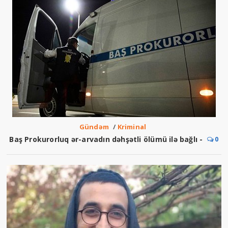
Gündəm
/
Kriminal
Baş Prokurorluq ər-arvadın dəhşətli ölümü ilə bağlı -
0