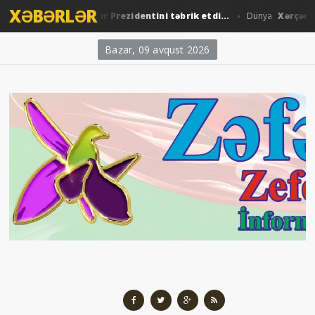
XƏBƏRLƏR
ham Əliyev Sinqapur Prezidentini təbrik etdi...
Xərçəng bədə
Dünya
Bazar, 09 avqust 2026