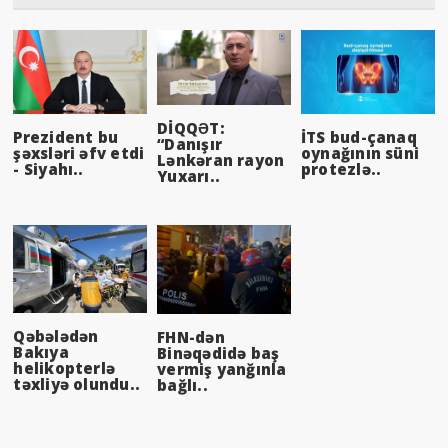
DİQQƏT:
Prezident bu
İTS bud-çanaq
“Danışır
şəxsləri əfv etdi
oynağının süni
Lənkəran rayon
- Siyahı..
protezlə..
Yuxarı..
Qəbələdən
FHN-dən
Bakıya
Binəqədidə baş
helikopterlə
vermiş yanğınla
təxliyə olundu..
bağlı..