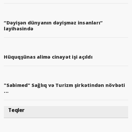
“Dəyişən dünyanın dəyişməz insanları”
layihəsində
Hüquqşünas alimə cinayət işi açıldı
"Sabimed" Sağlıq və Turizm şirkətindən növbəti
...
Teqler