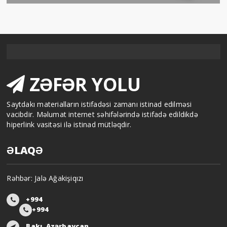
ZƏFƏR YOLU
Saytdakı materialların istifadəsi zamanı istinad edilməsi
vacibdir. Məlumat internet səhifələrində istifadə edildikdə
hiperlink vasitəsi ilə istinad mütləqdir.
ƏLAQƏ
Rəhbər: Jalə Ağakişiqızı
+994
+994
Bakı, Azərbaycan