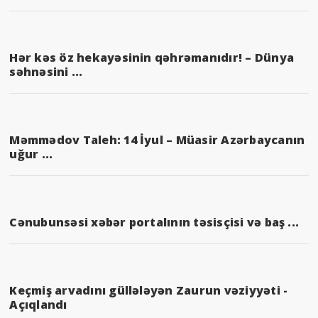
Hər kəs öz hekayəsinin qəhrəmanıdır! – Dünya
səhnəsini ...
Məmmədov Taleh: 14 İyul – Müasir Azərbaycanın
uğur ...
Cənubunsəsi xəbər portalının təsisçisi və baş ...
Keçmiş arvadını güllələyən Zaurun vəziyyəti -
Açıqlandı