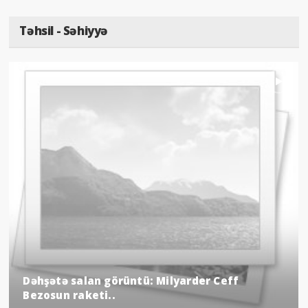
Təhsil - Səhiyyə
Dəhşətə salan görüntü: Milyarder Ceff
Bezosun raketi..