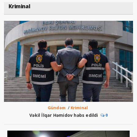
Kriminal
Gündəm
/
Kriminal
Vəkil İlqar Həmidov həbs edildi
0