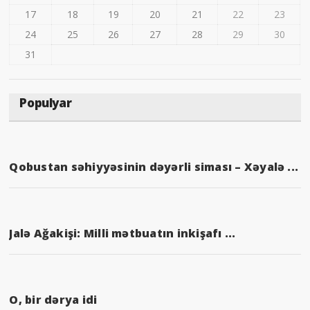
17
18
19
20
21
22
23
24
25
26
27
28
29
30
31
Populyar
Qobustan səhiyyəsinin dəyərli siması – Xəyalə ...
Jalə Ağakişi: Milli mətbuatın inkişafı ...
O, bir dərya idi