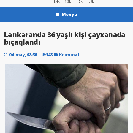
1.4k
1.3k
1.5k
1.9k
Menyu
Lənkəranda 36 yaşlı kişi çayxanada
bıçaqlandı
04-may, 08:36
148
Kriminal