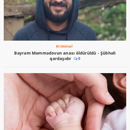
Kriminal
Bayram Məmmədovun anası öldürüldü - Şübhəli
qardaşıdır
0