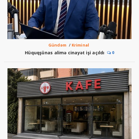
Gündəm
/
Kriminal
Hüquqşünas alimə cinayət işi açıldı
0