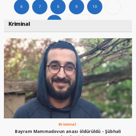
6
7
8
9
10
...
21
Дальше
Kriminal
Kriminal
Bayram Məmmədovun anası öldürüldü - Şübhəli