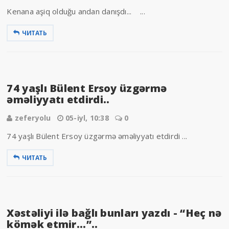
Kenana aşiq olduğu andan danışdı... ...
ЧИТАТЬ
74 yaşlı Bülent Ersoy üzgərmə
əməliyyatı etdirdi..
zeferyolu
05-iyl, 10:38
0
74 yaşlı Bülent Ersoy üzgərmə əməliyyatı etdirdi ...
ЧИТАТЬ
Xəstəliyi ilə bağlı bunları yazdı - “Heç nə
kömək etmir...”..