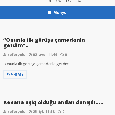
1.4k
1.3k
1.5k
1.9k
Menyu
“Onunla ilk görüşə çamadanla
getdim”..
zeferyolu
02-avq, 11:49
0
“Onunla ilk görüşə çamadanla getdim”...
ЧИТАТЬ
Kenana aşiq olduğu andan danışdı.....
zeferyolu
25-iyl, 11:58
0