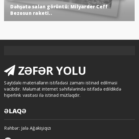
Dəhşətə salan görüntü: Milyarder Ceff
Bezosun raketi..
ZƏFƏR YOLU
Saytdakı materialların istifadəsi zamanı istinad edilməsi
vacibdir. Məlumat internet səhifələrində istifadə edildikdə
hiperlink vasitəsi ilə istinad mütləqdir.
ƏLAQƏ
Rəhbər: Jalə Ağakişiqızı