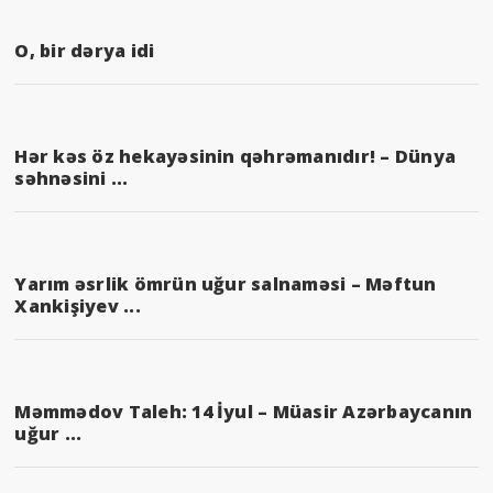
O, bir dərya idi
Hər kəs öz hekayəsinin qəhrəmanıdır! – Dünya
səhnəsini ...
Yarım əsrlik ömrün uğur salnaməsi – Məftun
Xankişiyev ...
Məmmədov Taleh: 14 İyul – Müasir Azərbaycanın
uğur ...