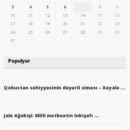
3
4
5
6
7
8
9
10
11
12
13
14
15
16
17
18
19
20
21
22
23
24
25
26
27
28
29
30
31
Populyar
Qobustan səhiyyəsinin dəyərli siması – Xəyalə ...
Jalə Ağakişi: Milli mətbuatın inkişafı ...