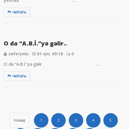
ЧИТАТЬ
O da “A.B.İ.”yə gəlir..
zeferyolu
01-iyn, 09:18
0
O da “A.B.İ.”yə gəlir ...
ЧИТАТЬ
Назад
1
2
3
4
5