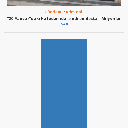
Gündəm
/
Kriminal
“20 Yanvar”dakı kafedən idarə edilən dəstə - Milyonlar
0