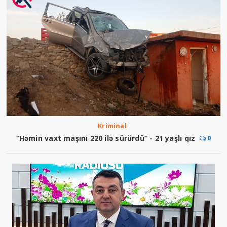
Kriminal
“Həmin vaxt maşını 220 ilə sürürdü” - 21 yaşlı qız
0