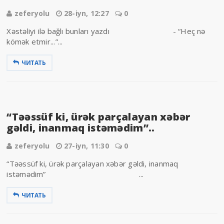
zeferyolu
28-iyn, 12:27
0
Xəstəliyi ilə bağlı bunları yazdı - “Heç nə
kömək etmir...”...
ЧИТАТЬ
“Təəssüf ki, ürək parçalayan xəbər
gəldi, inanmaq istəmədim”..
zeferyolu
27-iyn, 11:30
0
“Təəssüf ki, ürək parçalayan xəbər gəldi, inanmaq
istəmədim” ...
ЧИТАТЬ