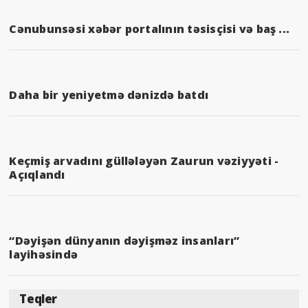
Cənubunsəsi xəbər portalının təsisçisi və baş ...
Daha bir yeniyetmə dənizdə batdı
Keçmiş arvadını güllələyən Zaurun vəziyyəti -
Açıqlandı
“Dəyişən dünyanın dəyişməz insanları”
layihəsində
Teqler