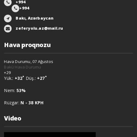
+994
+994
Bakı, Azərbaycan
zeferyolu.az@mail.ru
Hava proqnozu
Hava Durumu, 07 Ağustos
Bakü Hava Durumu
+
29
°
°
Yük.:
+
32
Düş.:
+
27
Nem:
53%
Rüzgar:
N - 38 KPH
Video