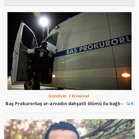
Gündəm
/
Kriminal
Baş Prokurorluq ər-arvadın dəhşətli ölümü ilə bağlı -
0