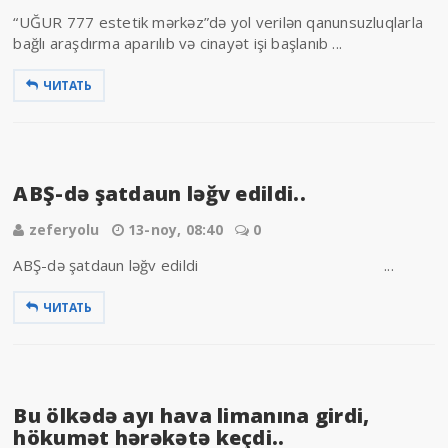
“UĞUR 777 estetik mərkəz”də yol verilən qanunsuzluqlarla
bağlı araşdırma aparılıb və cinayət işi başlanıb ...
ЧИТАТЬ
ABŞ-də şatdaun ləğv edildi..
zeferyolu
13-noy, 08:40
0
ABŞ-də şatdaun ləğv edildi ...
ЧИТАТЬ
Bu ölkədə ayı hava limanına girdi,
hökumət hərəkətə keçdi..