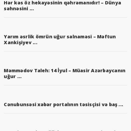
Hər kəs öz hekayəsinin qəhrəmanıdır! – Dünya
səhnəsini ...
Yarım əsrlik ömrün uğur salnaməsi – Məftun
Xankişiyev ...
Məmmədov Taleh: 14 İyul – Müasir Azərbaycanın
uğur ...
Cənubunsəsi xəbər portalının təsisçisi və baş ...