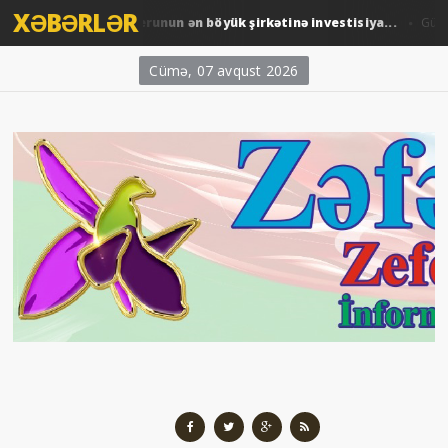
XƏBƏRLƏR
ARDNF-dən Perunun ən böyük şirkətinə investisiya...
dəm
Gündəm 
Cümə, 07 avqust 2026