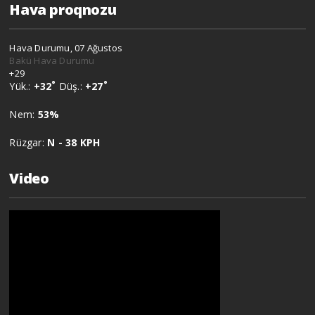
Hava proqnozu
Hava Durumu, 07 Ağustos
Bakü Hava Durumu
+
29
°
°
Yük.:
+
32
Düş.:
+
27
Nem:
53%
Rüzgar:
N - 38 KPH
Video