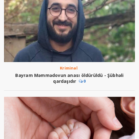
Kriminal
Bayram Məmmədovun anası öldürüldü - Şübhəli
qardaşıdır
0