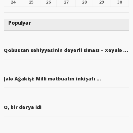
24
25
26
27
28
29
30
Populyar
Qobustan səhiyyəsinin dəyərli siması – Xəyalə ...
Jalə Ağakişi: Milli mətbuatın inkişafı ...
O, bir dərya idi