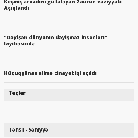
Keçmiş arvadını güllələyən Zaurun vəziyyəti -
Açıqlandı
“Dəyişən dünyanın dəyişməz insanları”
layihəsində
Hüquqşünas alimə cinayət işi açıldı
Teqler
Təhsil - Səhiyyə