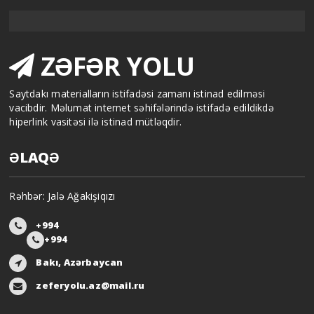
ZƏFƏR YOLU
Saytdakı materialların istifadəsi zamanı istinad edilməsi
vacibdir. Məlumat internet səhifələrində istifadə edildikdə
hiperlink vasitəsi ilə istinad mütləqdir.
ƏLAQƏ
Rəhbər: Jalə Ağakişiqızı
+994
+994
Bakı, Azərbaycan
zeferyolu.az@mail.ru