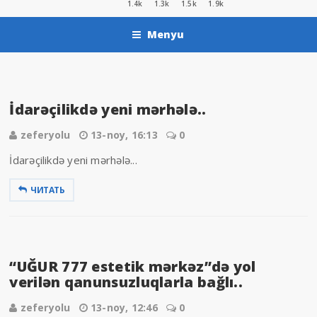
1.4k
1.3k
1.5k
1.9k
Menyu
İdarəçilikdə yeni mərhələ..
zeferyolu
13-noy, 16:13
0
İdarəçilikdə yeni mərhələ...
ЧИТАТЬ
“UĞUR 777 estetik mərkəz”də yol
verilən qanunsuzluqlarla bağlı..
zeferyolu
13-noy, 12:46
0