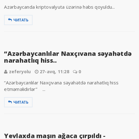
Azərbaycanda kriptovalyuta üzərinə həbs qoyuldu...
ЧИТАТЬ
“Azərbaycanlılar Naxçıvana səyahətdə
narahatlıq hiss..
zeferyolu
27-avq, 11:28
0
“Azərbaycanlılar Naxçıvana səyahətdə narahatlıq hiss
etməməlidirlər” ...
ЧИТАТЬ
Yevlaxda maşın ağaca çırpıldı -