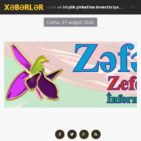
XƏBƏRLƏR
ARDNF-dən Perunun ən böyük şirkətinə investisiya...
əm
Gündəm /
Cümə, 07 avqust 2026