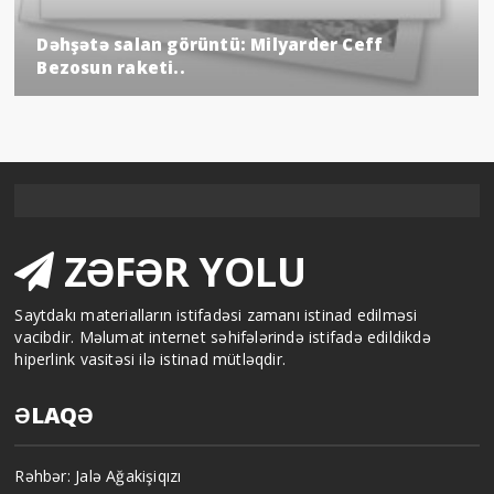
Dəhşətə salan görüntü: Milyarder Ceff
Bezosun raketi..
ZƏFƏR YOLU
Saytdakı materialların istifadəsi zamanı istinad edilməsi
vacibdir. Məlumat internet səhifələrində istifadə edildikdə
hiperlink vasitəsi ilə istinad mütləqdir.
ƏLAQƏ
Rəhbər: Jalə Ağakişiqızı