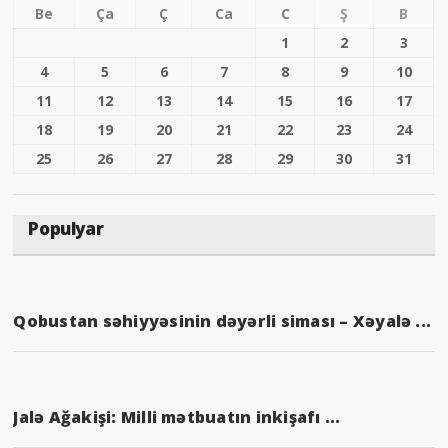
Be
Ça
Ç
Ca
C
Ş
B
1
2
3
4
5
6
7
8
9
10
11
12
13
14
15
16
17
18
19
20
21
22
23
24
25
26
27
28
29
30
31
Populyar
Qobustan səhiyyəsinin dəyərli siması – Xəyalə ...
Jalə Ağakişi: Milli mətbuatın inkişafı ...