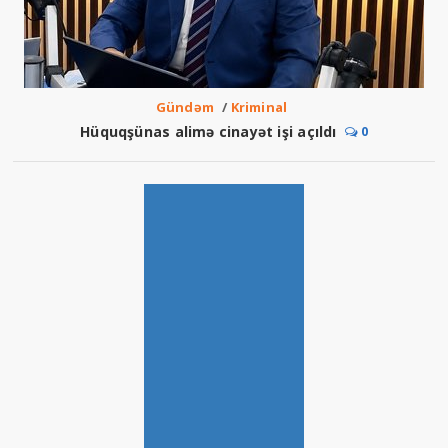
Gündəm
/
Kriminal
Hüquqşünas alimə cinayət işi açıldı
0