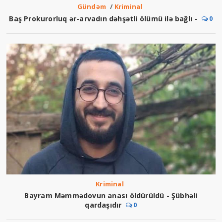
Gündəm
/
Kriminal
Baş Prokurorluq ər-arvadın dəhşətli ölümü ilə bağlı -
0
Kriminal
Bayram Məmmədovun anası öldürüldü - Şübhəli
qardaşıdır
0