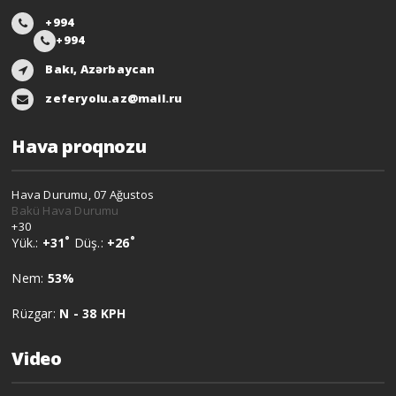
+994
+994
Bakı, Azərbaycan
zeferyolu.az@mail.ru
Hava proqnozu
Hava Durumu, 07 Ağustos
Bakü Hava Durumu
+
30
°
°
Yük.:
+
31
Düş.:
+
26
Nem:
53%
Rüzgar:
N - 38 KPH
Video