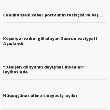
Cənubunsəsi xəbər portalının təsisçisi və baş ...
Keçmiş arvadını güllələyən Zaurun vəziyyəti -
Açıqlandı
“Dəyişən dünyanın dəyişməz insanları”
layihəsində
Hüquqşünas alimə cinayət işi açıldı