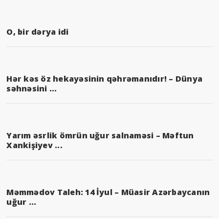
O, bir dərya idi
Hər kəs öz hekayəsinin qəhrəmanıdır! – Dünya
səhnəsini ...
Yarım əsrlik ömrün uğur salnaməsi – Məftun
Xankişiyev ...
Məmmədov Taleh: 14 İyul – Müasir Azərbaycanın
uğur ...