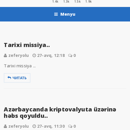
1.4k
1.3k
1.5k
1.9k
Menyu
Tarixi missiya..
zeferyolu
27-avq, 12:18
0
Tarixi missiya ...
ЧИТАТЬ
Azərbaycanda kriptovalyuta üzərinə
həbs qoyuldu..
zeferyolu
27-avq, 11:30
0